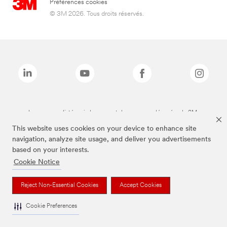
Préférences cookies
© 3M 2026. Tous droits réservés.
Les marques listées ci-dessus sont des marques déposées de 3M.
This website uses cookies on your device to enhance site
navigation, analyze site usage, and deliver you advertisements
based on your interests.
Cookie Notice
Reject Non-Essential Cookies
Accept Cookies
Cookie Preferences