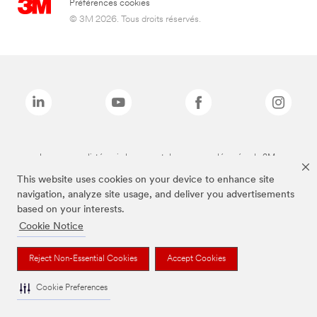
Préférences cookies
© 3M 2026. Tous droits réservés.
Les marques listées ci-dessus sont des marques déposées de 3M.
This website uses cookies on your device to enhance site
navigation, analyze site usage, and deliver you advertisements
based on your interests.
Cookie Notice
Reject Non-Essential Cookies
Accept Cookies
Cookie Preferences