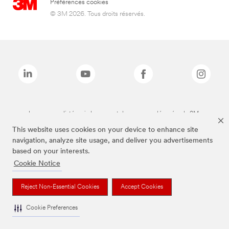
Préférences cookies
© 3M 2026. Tous droits réservés.
Les marques listées ci-dessus sont des marques déposées de 3M.
This website uses cookies on your device to enhance site
navigation, analyze site usage, and deliver you advertisements
based on your interests.
Cookie Notice
Reject Non-Essential Cookies
Accept Cookies
Cookie Preferences