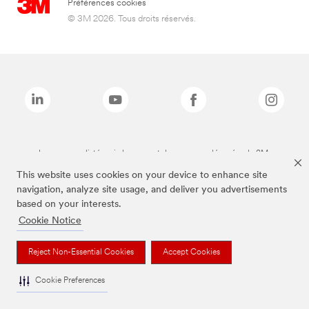
Préférences cookies
© 3M 2026. Tous droits réservés.
Les marques listées ci-dessus sont des marques déposées de 3M.
This website uses cookies on your device to enhance site
navigation, analyze site usage, and deliver you advertisements
based on your interests.
Cookie Notice
Reject Non-Essential Cookies
Accept Cookies
Cookie Preferences