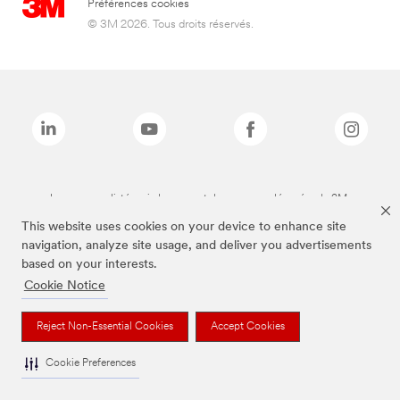
Préférences cookies
© 3M 2026. Tous droits réservés.
Les marques listées ci-dessus sont des marques déposées de 3M.
This website uses cookies on your device to enhance site
navigation, analyze site usage, and deliver you advertisements
based on your interests.
Cookie Notice
Reject Non-Essential Cookies
Accept Cookies
Cookie Preferences