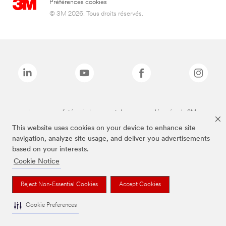
Préférences cookies
© 3M 2026. Tous droits réservés.
Les marques listées ci-dessus sont des marques déposées de 3M.
This website uses cookies on your device to enhance site
navigation, analyze site usage, and deliver you advertisements
based on your interests.
Cookie Notice
Reject Non-Essential Cookies
Accept Cookies
Cookie Preferences