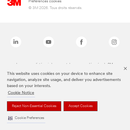
Préférences cookies
© 3M 2026. Tous droits réservés.
Les marques listées ci-dessus sont des marques déposées de 3M.
This website uses cookies on your device to enhance site
navigation, analyze site usage, and deliver you advertisements
based on your interests.
Cookie Notice
Reject Non-Essential Cookies
Accept Cookies
Cookie Preferences