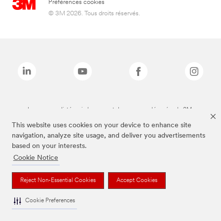
Préférences cookies
© 3M 2026. Tous droits réservés.
Les marques listées ci-dessus sont des marques déposées de 3M.
This website uses cookies on your device to enhance site
navigation, analyze site usage, and deliver you advertisements
based on your interests.
Cookie Notice
Reject Non-Essential Cookies
Accept Cookies
Cookie Preferences