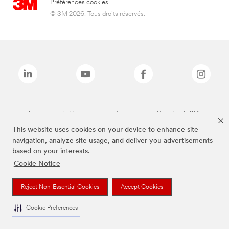
Préférences cookies
© 3M 2026. Tous droits réservés.
Les marques listées ci-dessus sont des marques déposées de 3M.
This website uses cookies on your device to enhance site
navigation, analyze site usage, and deliver you advertisements
based on your interests.
Cookie Notice
Reject Non-Essential Cookies
Accept Cookies
Cookie Preferences