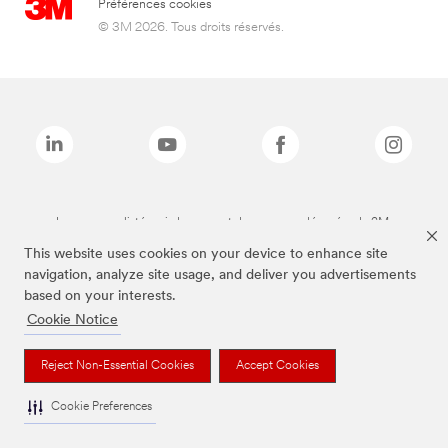
Préférences cookies
© 3M 2026. Tous droits réservés.
Les marques listées ci-dessus sont des marques déposées de 3M.
This website uses cookies on your device to enhance site
navigation, analyze site usage, and deliver you advertisements
based on your interests.
Cookie Notice
Reject Non-Essential Cookies
Accept Cookies
Cookie Preferences