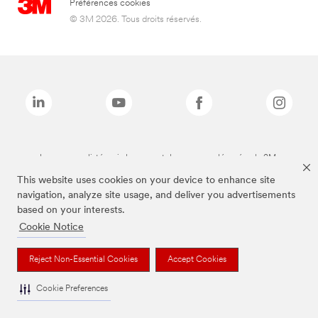
Préférences cookies
© 3M 2026. Tous droits réservés.
Les marques listées ci-dessus sont des marques déposées de 3M.
This website uses cookies on your device to enhance site
navigation, analyze site usage, and deliver you advertisements
based on your interests.
Cookie Notice
Reject Non-Essential Cookies
Accept Cookies
Cookie Preferences