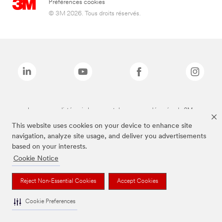
Préférences cookies
© 3M 2026. Tous droits réservés.
Les marques listées ci-dessus sont des marques déposées de 3M.
This website uses cookies on your device to enhance site
navigation, analyze site usage, and deliver you advertisements
based on your interests.
Cookie Notice
Reject Non-Essential Cookies
Accept Cookies
Cookie Preferences