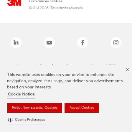
Préférences cookies
© 3M 2026. Tous droits réservés.
Les marques listées ci-dessus sont des marques déposées de 3M.
This website uses cookies on your device to enhance site
navigation, analyze site usage, and deliver you advertisements
based on your interests.
Cookie Notice
Reject Non-Essential Cookies
Accept Cookies
Cookie Preferences