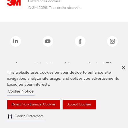
Préférences cookies
© 3M 2026. Tous droits réservés.
Les marques listées ci-dessus sont des marques déposées de 3M.
This website uses cookies on your device to enhance site
navigation, analyze site usage, and deliver you advertisements
based on your interests.
Cookie Notice
Reject Non-Essential Cookies
Accept Cookies
Cookie Preferences