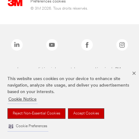
Préférences cookies
© 3M 2026. Tous droits réservés.
Les marques listées ci-dessus sont des marques déposées de 3M.
This website uses cookies on your device to enhance site
navigation, analyze site usage, and deliver you advertisements
based on your interests.
Cookie Notice
Reject Non-Essential Cookies
Accept Cookies
Cookie Preferences