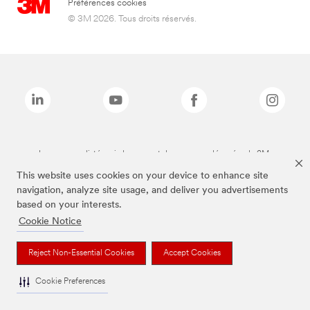
Préférences cookies
© 3M 2026. Tous droits réservés.
Les marques listées ci-dessus sont des marques déposées de 3M.
This website uses cookies on your device to enhance site
navigation, analyze site usage, and deliver you advertisements
based on your interests.
Cookie Notice
Reject Non-Essential Cookies
Accept Cookies
Cookie Preferences