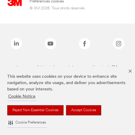
Préférences cookies
© 3M 2026. Tous droits réservés.
Les marques listées ci-dessus sont des marques déposées de 3M.
This website uses cookies on your device to enhance site
navigation, analyze site usage, and deliver you advertisements
based on your interests.
Cookie Notice
Reject Non-Essential Cookies
Accept Cookies
Cookie Preferences