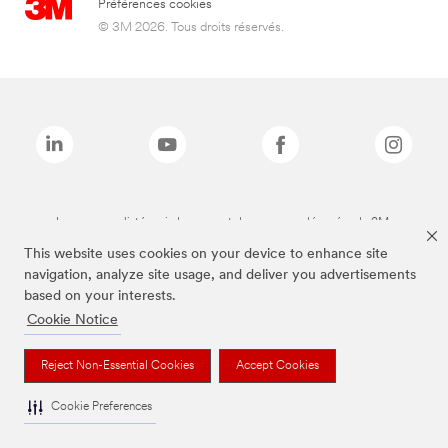
Préférences cookies
© 3M 2026. Tous droits réservés.
Les marques listées ci-dessus sont des marques déposées de 3M.
This website uses cookies on your device to enhance site
navigation, analyze site usage, and deliver you advertisements
based on your interests.
Cookie Notice
Reject Non-Essential Cookies
Accept Cookies
Cookie Preferences