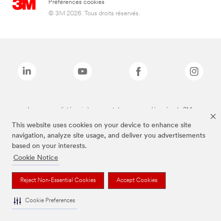
Préférences cookies
© 3M 2026. Tous droits réservés.
Les marques listées ci-dessus sont des marques déposées de 3M.
This website uses cookies on your device to enhance site
navigation, analyze site usage, and deliver you advertisements
based on your interests.
Cookie Notice
Reject Non-Essential Cookies
Accept Cookies
Cookie Preferences