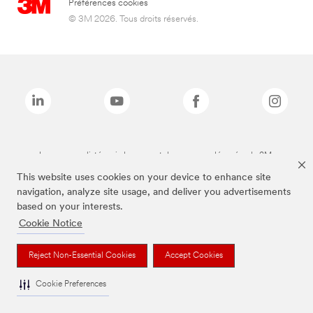
Préférences cookies
© 3M 2026. Tous droits réservés.
Les marques listées ci-dessus sont des marques déposées de 3M.
This website uses cookies on your device to enhance site
navigation, analyze site usage, and deliver you advertisements
based on your interests.
Cookie Notice
Reject Non-Essential Cookies
Accept Cookies
Cookie Preferences