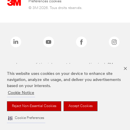
Préférences cookies
© 3M 2026. Tous droits réservés.
Les marques listées ci-dessus sont des marques déposées de 3M.
This website uses cookies on your device to enhance site
navigation, analyze site usage, and deliver you advertisements
based on your interests.
Cookie Notice
Reject Non-Essential Cookies
Accept Cookies
Cookie Preferences