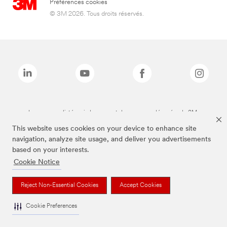
Préférences cookies
© 3M 2026. Tous droits réservés.
Les marques listées ci-dessus sont des marques déposées de 3M.
This website uses cookies on your device to enhance site
navigation, analyze site usage, and deliver you advertisements
based on your interests.
Cookie Notice
Reject Non-Essential Cookies
Accept Cookies
Cookie Preferences