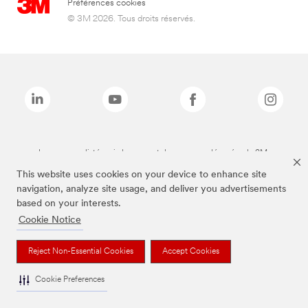
Préférences cookies
© 3M 2026. Tous droits réservés.
Les marques listées ci-dessus sont des marques déposées de 3M.
This website uses cookies on your device to enhance site
navigation, analyze site usage, and deliver you advertisements
based on your interests.
Cookie Notice
Reject Non-Essential Cookies
Accept Cookies
Cookie Preferences