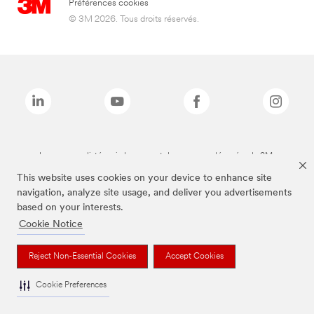
Préférences cookies
© 3M 2026. Tous droits réservés.
Les marques listées ci-dessus sont des marques déposées de 3M.
This website uses cookies on your device to enhance site
navigation, analyze site usage, and deliver you advertisements
based on your interests.
Cookie Notice
Reject Non-Essential Cookies
Accept Cookies
Cookie Preferences