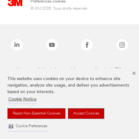
Préférences cookies
© 3M 2026. Tous droits réservés.
Les marques listées ci-dessus sont des marques déposées de 3M.
This website uses cookies on your device to enhance site
navigation, analyze site usage, and deliver you advertisements
based on your interests.
Cookie Notice
Reject Non-Essential Cookies
Accept Cookies
Cookie Preferences