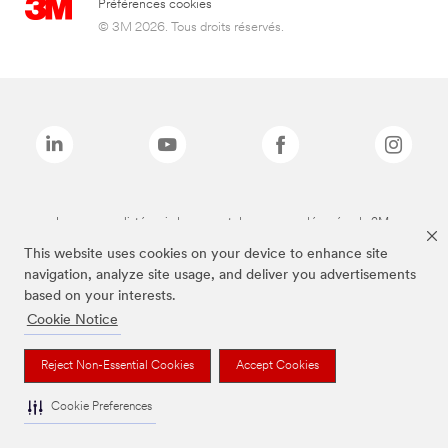
Préférences cookies
© 3M 2026. Tous droits réservés.
Les marques listées ci-dessus sont des marques déposées de 3M.
This website uses cookies on your device to enhance site
navigation, analyze site usage, and deliver you advertisements
based on your interests.
Cookie Notice
Reject Non-Essential Cookies
Accept Cookies
Cookie Preferences