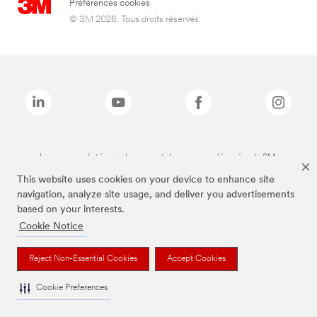
Préférences cookies
© 3M 2026. Tous droits réservés.
Les marques listées ci-dessus sont des marques déposées de 3M.
This website uses cookies on your device to enhance site
navigation, analyze site usage, and deliver you advertisements
based on your interests.
Cookie Notice
Reject Non-Essential Cookies
Accept Cookies
Cookie Preferences