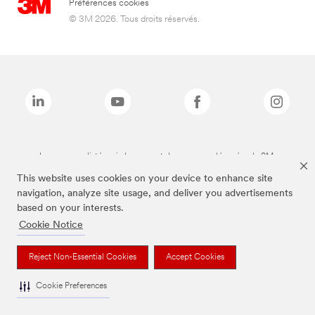
Préférences cookies
© 3M 2026. Tous droits réservés.
Les marques listées ci-dessus sont des marques déposées de 3M.
This website uses cookies on your device to enhance site
navigation, analyze site usage, and deliver you advertisements
based on your interests.
Cookie Notice
Reject Non-Essential Cookies
Accept Cookies
Cookie Preferences