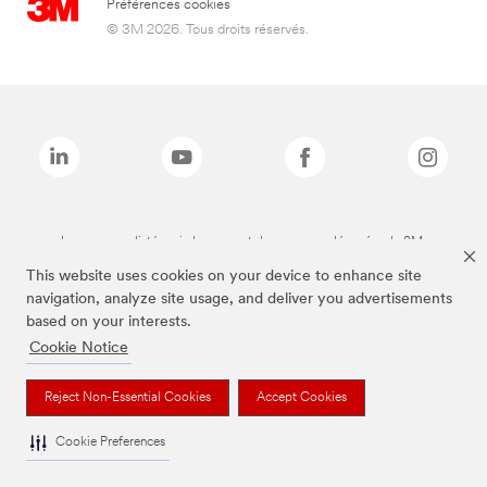
Préférences cookies
© 3M 2026. Tous droits réservés.
Les marques listées ci-dessus sont des marques déposées de 3M.
This website uses cookies on your device to enhance site
navigation, analyze site usage, and deliver you advertisements
based on your interests.
Cookie Notice
Reject Non-Essential Cookies
Accept Cookies
Cookie Preferences