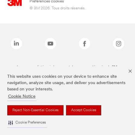
Préférences cookies
© 3M 2026. Tous droits réservés.
Les marques listées ci-dessus sont des marques déposées de 3M.
This website uses cookies on your device to enhance site
navigation, analyze site usage, and deliver you advertisements
based on your interests.
Cookie Notice
Reject Non-Essential Cookies
Accept Cookies
Cookie Preferences