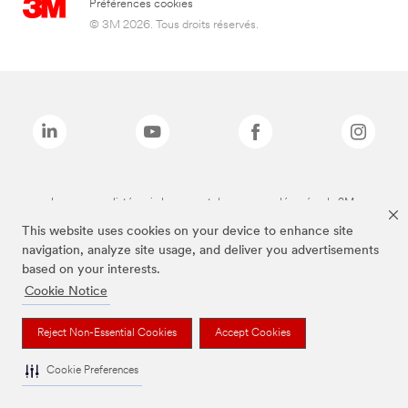
Préférences cookies
© 3M 2026. Tous droits réservés.
Les marques listées ci-dessus sont des marques déposées de 3M.
This website uses cookies on your device to enhance site
navigation, analyze site usage, and deliver you advertisements
based on your interests.
Cookie Notice
Reject Non-Essential Cookies
Accept Cookies
Cookie Preferences