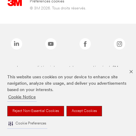
Préférences cookies
© 3M 2026. Tous droits réservés.
Les marques listées ci-dessus sont des marques déposées de 3M.
This website uses cookies on your device to enhance site
navigation, analyze site usage, and deliver you advertisements
based on your interests.
Cookie Notice
Reject Non-Essential Cookies
Accept Cookies
Cookie Preferences