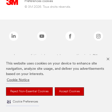
Préférences cookies
© 3M 2026. Tous droits réservés.
Les marques listées ci-dessus sont des marques déposées de 3M.
This website uses cookies on your device to enhance site
navigation, analyze site usage, and deliver you advertisements
based on your interests.
Cookie Notice
Reject Non-Essential Cookies
Accept Cookies
Cookie Preferences