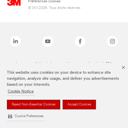
Préférences cookies
© 3M 2026. Tous droits réservés.
Les marques listées ci-dessus sont des marques déposées de 3M.
This website uses cookies on your device to enhance site
navigation, analyze site usage, and deliver you advertisements
based on your interests.
Cookie Notice
Reject Non-Essential Cookies
Accept Cookies
Cookie Preferences