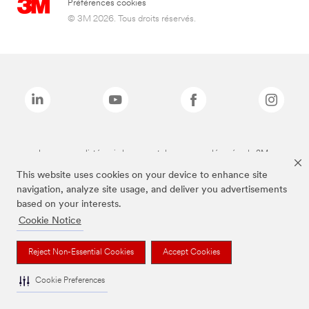
Préférences cookies
© 3M 2026. Tous droits réservés.
Les marques listées ci-dessus sont des marques déposées de 3M.
This website uses cookies on your device to enhance site
navigation, analyze site usage, and deliver you advertisements
based on your interests.
Cookie Notice
Reject Non-Essential Cookies
Accept Cookies
Cookie Preferences