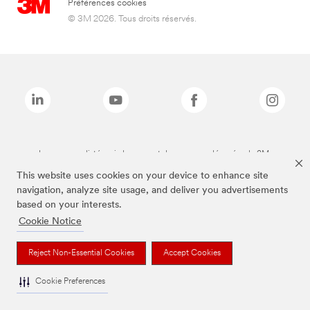
Préférences cookies
© 3M 2026. Tous droits réservés.
Les marques listées ci-dessus sont des marques déposées de 3M.
This website uses cookies on your device to enhance site
navigation, analyze site usage, and deliver you advertisements
based on your interests.
Cookie Notice
Reject Non-Essential Cookies
Accept Cookies
Cookie Preferences