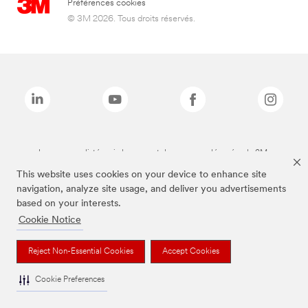
Préférences cookies
© 3M 2026. Tous droits réservés.
Les marques listées ci-dessus sont des marques déposées de 3M.
This website uses cookies on your device to enhance site
navigation, analyze site usage, and deliver you advertisements
based on your interests.
Cookie Notice
Reject Non-Essential Cookies
Accept Cookies
Cookie Preferences