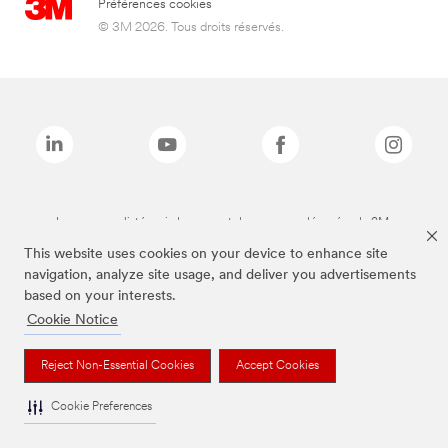
Préférences cookies
© 3M 2026. Tous droits réservés.
Les marques listées ci-dessus sont des marques déposées de 3M.
This website uses cookies on your device to enhance site
navigation, analyze site usage, and deliver you advertisements
based on your interests.
Cookie Notice
Reject Non-Essential Cookies
Accept Cookies
Cookie Preferences