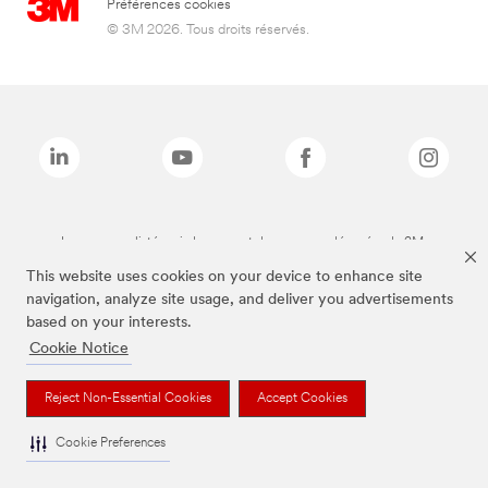
Préférences cookies
© 3M 2026. Tous droits réservés.
Les marques listées ci-dessus sont des marques déposées de 3M.
This website uses cookies on your device to enhance site
navigation, analyze site usage, and deliver you advertisements
based on your interests.
Cookie Notice
Reject Non-Essential Cookies
Accept Cookies
Cookie Preferences