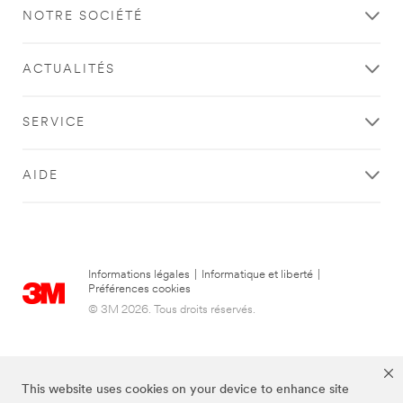
demande
erreur
NOTRE SOCIÉTÉ
a
s’est
bien
produite
été
pendant
ACTUALITÉS
prise
votre
en
demande.
compte.
SERVICE
AIDE
Informations légales
|
Informatique et liberté
|
Préférences cookies
© 3M 2026. Tous droits réservés.
This website uses cookies on your device to enhance site