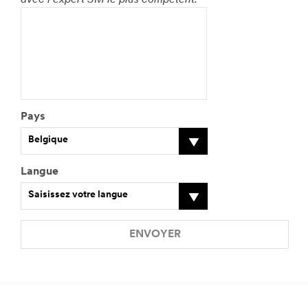
Pays
Belgique
Langue
Saisissez votre langue
ENVOYER
Merci.
Désolé,
Votre
une