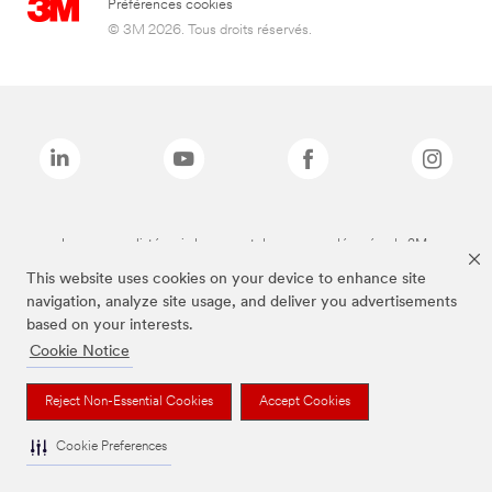
Préférences cookies
© 3M 2026. Tous droits réservés.
Les marques listées ci-dessus sont des marques déposées de 3M.
This website uses cookies on your device to enhance site
navigation, analyze site usage, and deliver you advertisements
based on your interests.
Cookie Notice
Reject Non-Essential Cookies
Accept Cookies
Cookie Preferences