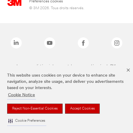
Préférences cookies
© 3M 2026. Tous droits réservés.
Les marques listées ci-dessus sont des marques déposées de 3M.
This website uses cookies on your device to enhance site
navigation, analyze site usage, and deliver you advertisements
based on your interests.
Cookie Notice
Reject Non-Essential Cookies
Accept Cookies
Cookie Preferences