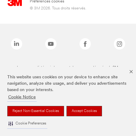
Préférences cookies
© 3M 2026. Tous droits réservés.
Les marques listées ci-dessus sont des marques déposées de 3M.
This website uses cookies on your device to enhance site
navigation, analyze site usage, and deliver you advertisements
based on your interests.
Cookie Notice
Reject Non-Essential Cookies
Accept Cookies
Cookie Preferences