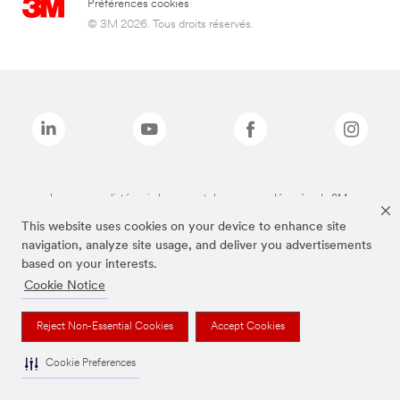
Préférences cookies
© 3M 2026. Tous droits réservés.
Les marques listées ci-dessus sont des marques déposées de 3M.
This website uses cookies on your device to enhance site
navigation, analyze site usage, and deliver you advertisements
based on your interests.
Cookie Notice
Reject Non-Essential Cookies
Accept Cookies
Cookie Preferences