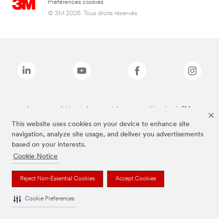
Préférences cookies
© 3M 2026. Tous droits réservés.
Les marques listées ci-dessus sont des marques déposées de 3M.
This website uses cookies on your device to enhance site
navigation, analyze site usage, and deliver you advertisements
based on your interests.
Cookie Notice
Reject Non-Essential Cookies
Accept Cookies
Cookie Preferences