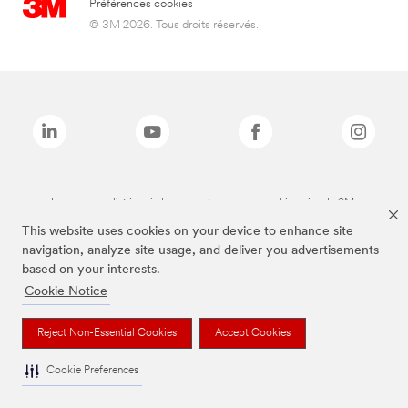
Préférences cookies
© 3M 2026. Tous droits réservés.
Les marques listées ci-dessus sont des marques déposées de 3M.
This website uses cookies on your device to enhance site
navigation, analyze site usage, and deliver you advertisements
based on your interests.
Cookie Notice
Reject Non-Essential Cookies
Accept Cookies
Cookie Preferences