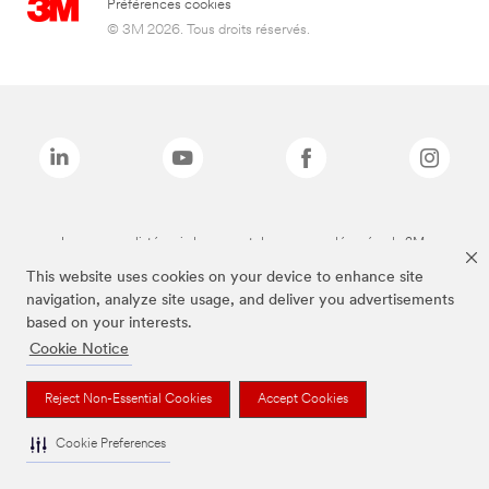
Préférences cookies
© 3M 2026. Tous droits réservés.
Les marques listées ci-dessus sont des marques déposées de 3M.
This website uses cookies on your device to enhance site
navigation, analyze site usage, and deliver you advertisements
based on your interests.
Cookie Notice
Reject Non-Essential Cookies
Accept Cookies
Cookie Preferences