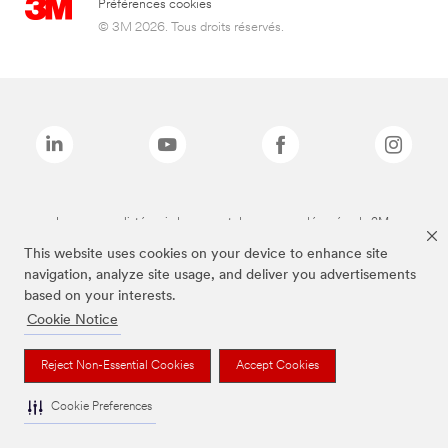
Préférences cookies
© 3M 2026. Tous droits réservés.
Les marques listées ci-dessus sont des marques déposées de 3M.
This website uses cookies on your device to enhance site
navigation, analyze site usage, and deliver you advertisements
based on your interests.
Cookie Notice
Reject Non-Essential Cookies
Accept Cookies
Cookie Preferences