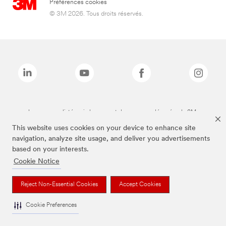
Préférences cookies
© 3M 2026. Tous droits réservés.
Les marques listées ci-dessus sont des marques déposées de 3M.
This website uses cookies on your device to enhance site
navigation, analyze site usage, and deliver you advertisements
based on your interests.
Cookie Notice
Reject Non-Essential Cookies
Accept Cookies
Cookie Preferences