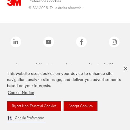
Préférences cookies
© 3M 2026. Tous droits réservés.
Les marques listées ci-dessus sont des marques déposées de 3M.
This website uses cookies on your device to enhance site
navigation, analyze site usage, and deliver you advertisements
based on your interests.
Cookie Notice
Reject Non-Essential Cookies
Accept Cookies
Cookie Preferences